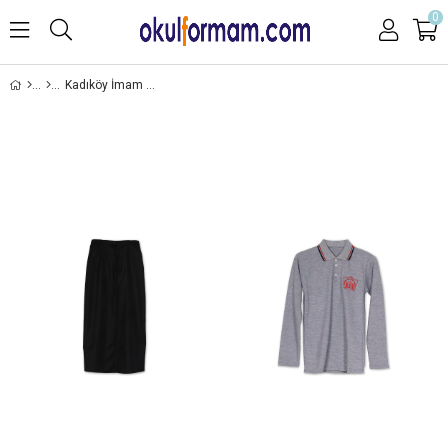
0
Kadıköy İmam Hatip Ortaokulu