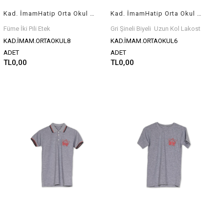
Kad. İmamHatip Orta Okul Füme İki Pili Kanvas Etek Uzun
Kad. İmamHatip Orta Okul Gri Şineli Biyeli Uzun Kol Erkek Lakost Armalı
Füme İki Pili Etek
Gri Şineli Biyeli Uzun Kol Lakost
KAD.İMAM.ORTAOKUL8
KAD.İMAM.ORTAOKUL6
ADET
ADET
TL0,00
TL0,00