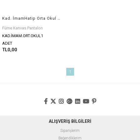
Kad. İmamHatip Orta Okul Füme Kanvas Pantalon 5 Cep
Füme Kanvas Pantalon
KAD.İMAM.ORT.OKUL1
ADET
TL0,00
1
ALIŞVERİŞ BİLGİLERİ
Siparişlerim
Beğendiklerim