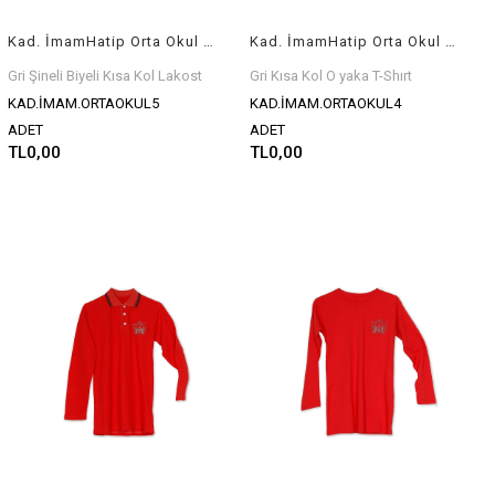
Kad. İmamHatip Orta Okul Gri Kısa Kol Şineli Biye Erkek Lakost Armalı
Kad. İmamHatip Orta Okul Gri O Yaka Kısa Kol Erkek T-Shırt Armalı
Gri Şineli Biyeli Kısa Kol Lakost
Gri Kısa Kol O yaka T-Shırt
KAD.İMAM.ORTAOKUL5
KAD.İMAM.ORTAOKUL4
ADET
ADET
TL0,00
TL0,00