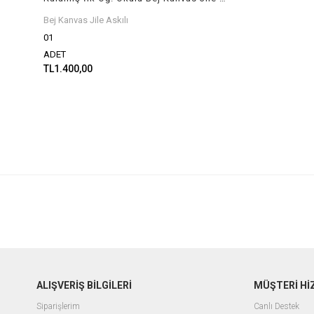
Bej Kanvas Jile Askılı
01
ADET
TL1.400,00
ALIŞVERİŞ BİLGİLERİ
MÜŞTERİ Hİ
Siparişlerim
Canlı Destek