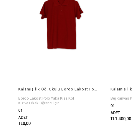
Kalamış İlk Öğ. Okulu Bordo Lakost Polo Yaka Kısa Kol
Bordo Lakost Polo Yaka Kısa Kol
Bej Kanvas P
Kız ve Erkek Öğrenci İçin
01
01
ADET
ADET
TL1.400,00
TL0,00