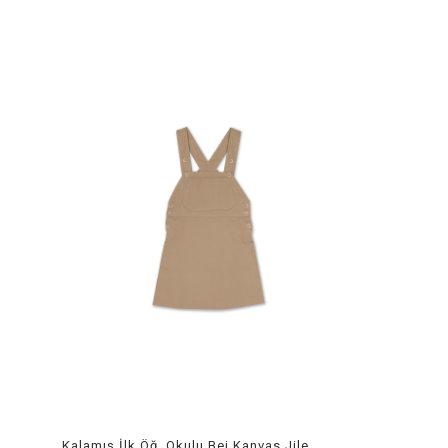
Kalamış İlk Öğ. Okulu Bej Kanvas Jile Askılı