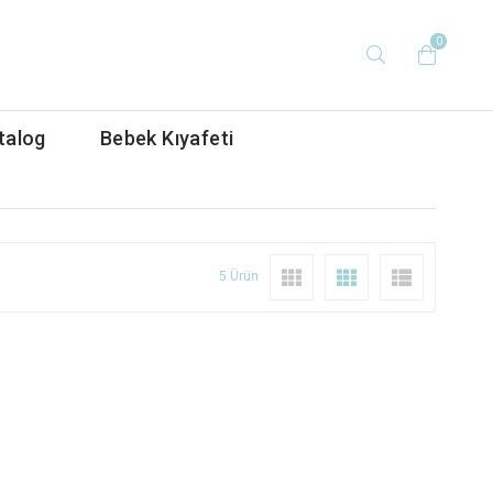
0
talog
Bebek Kıyafeti
5 Ürün