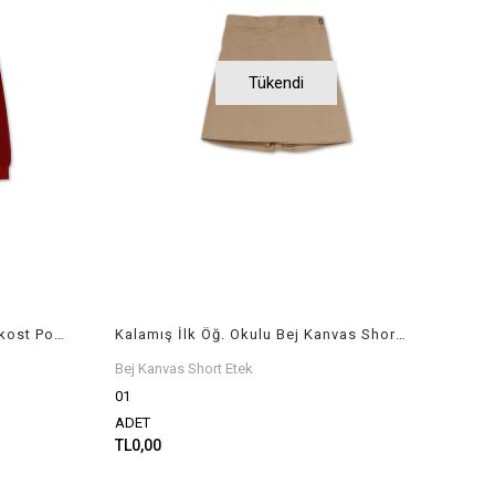
Tükendi
Kalamış İlk Öğ. Okulu Bordo Lakost Polo Yaka Uzun Kol
Kalamış İlk Öğ. Okulu Bej Kanvas Short Etek
Bej Kanvas Short Etek
01
ADET
TL0,00