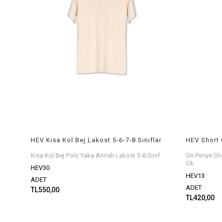
HEV Kısa Kol Bej Lakost 5-6-7-8.Sınıflar
Kısa Kol Bej Polo Yaka Armalı Lakost 5-8.Sınıf
Gri Penye Sh
Ok.
HEV30
HEV13
ADET
ADET
TL550,00
TL420,00