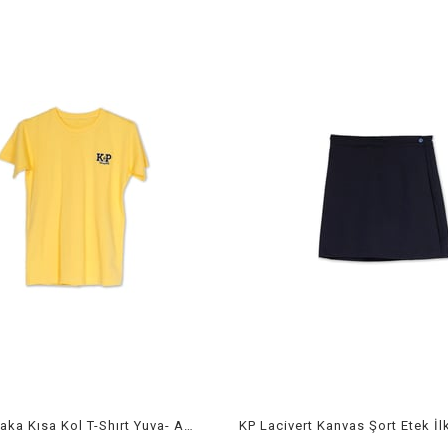
KP Sarı O Yaka Kısa Kol T-Shırt Yuva- Ana Okulu- 1-8.Sınıf