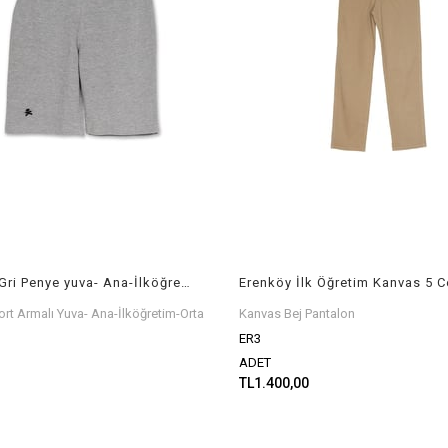
HEV Short Gri Penye yuva- Ana-İlköğretim-Orta Ok.
ort Armalı Yuva- Ana-İlköğretim-Orta
Kanvas Bej Pantalon
ER3
ADET
TL1.400,00