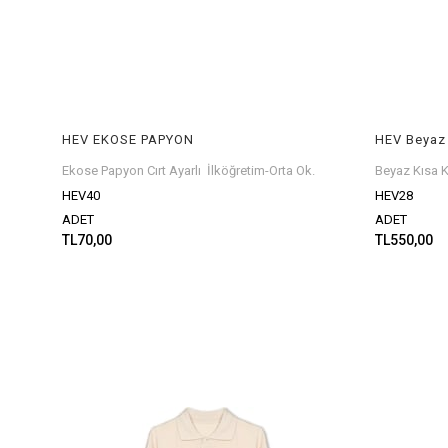
HEV EKOSE PAPYON
Ekose Papyon Cırt Ayarlı İlköğretim-Orta Ok.
Beyaz Kısa K
HEV40
HEV28
ADET
ADET
TL70,00
TL550,00