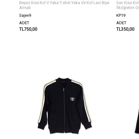
Beyaz Kısa Kol V Yaka T-shırt Yaka Ve Kol Laci Biye
Sarı Kısa Ko
Armalı
İlköğretim-O
Sajev9
KP19
ADET
ADET
TL750,00
TL350,00