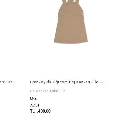
Erenköy İlk Öğretim Kanvas 5 Cepli Bej Pantalon 1-2-3-4 Sınıflar
Erenköy İlk Öğretim Bej Kanvas Jile 1-2-3-4 Sınıflar
Bej Kanvas Askılı Jile
ER2
ADET
TL1.400,00