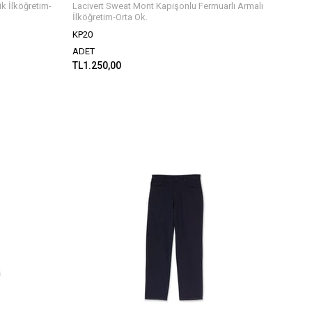
ik İlköğretim-
Lacivert Sweat Mont Kapişonlu Fermuarlı Armalı
İlköğretim-Orta Ok.
KP20
ADET
TL1.250,00