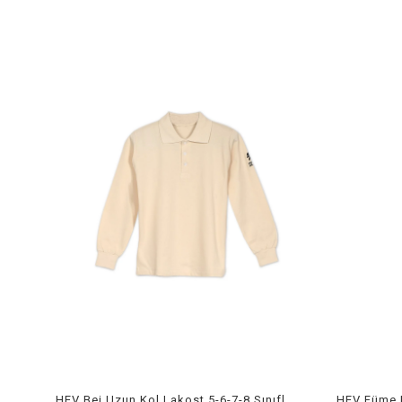
HEV Bej Uzun Kol Lakost 5-6-7-8.Sınıflar