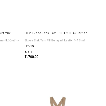
HEV Beyaz Kısa Kol O Yaka T-Shırt Yuva-Ana-İlköğretim-Orta ok.
HEV Ekose Etek Tam Pili 1-2-3-4 Sınıflar
na-İlköğretim-
Ekose Etek Tam Pili Bel ayarlı Lastik 1-4 Sınıf
HEV50
ADET
TL700,00