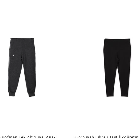
HEV Füme Eşofman Tek Alt Yuva_Ana-İlkokul-orta Ok.