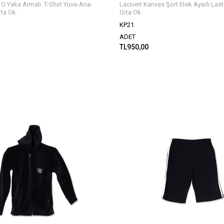
l O Yaka Armalı T-Shırt Yuva-Ana-
Lacivert Kanvas Şort Etek Ayarlı Last
rta Ok.
Orta Ok.
KP21
ADET
TL950,00