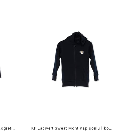
KP Lacivert Kanvas Şort Etek İlköğretim-Orta ok.
KP Lacivert Sweat Mont Kapişonlu İlköğretim-Orta Ok.