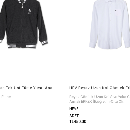
HEV Eşofman Tek Üst Füme Yuva- Anasınıf / İlkokul-Orta Ok.
HEV Beyaz Uzun Kol Gömlek Er
t Füme
Beyaz Gömlek Uzun Kol Sivri Yaka C
Armalı
ERKEK İlköğretim-Orta Ok.
HEV5
ADET
TL450,00