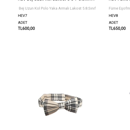
Bej Uzun Kol Polo Yaka Armalı Lakost 5.8.Sınıf
Füme Eşofma
HEV7
HEV8
ADET
ADET
TL600,00
TL650,00