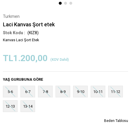
Turkmen
Laci Kanvas Şort etek
(KIZ8)
Kanvas Laci Şort Etek
TL1.200,00
(KDV Dahil)
YAŞ GURUBUNA GÖRE
5-6
6-7
7-8
8-9
9-10
10-11
11-12
12-13
13-14
Beden Tablosu