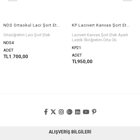
NDS Ortaokul Laci Şort Etek
KP Lacivert Kanvas Şort Etek İlköğretim-Orta ok.
Ortaöğretim Laci Şort Etek
Lacivert Kanvas Şort Etek Ayarlı
Lastik İlköğretim-Orta Ok.
NDS4
KP21
ADET
ADET
TL1.700,00
TL950,00
ALIŞVERİŞ BİLGİLERİ